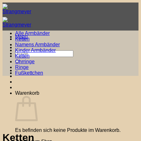
Zum
Inhalt
springen
Alle Armbänder
Menü
Ketten
Namens Armbänder
Kinder Armbänder
Suche
Ketten
nach:
Ohrringe
Ringe
Fußkettchen
Warenkorb
Es befinden sich keine Produkte im Warenkorb.
Ketten