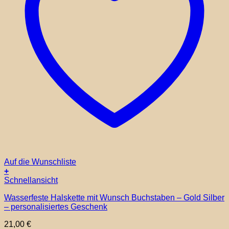
Auf die Wunschliste
+
Dieses
Schnellansicht
Produkt
Wasserfeste Halskette mit Wunsch Buchstaben – Gold Silber
weist
– personalisiertes Geschenk
mehrere
Varianten
21,00
€
auf.