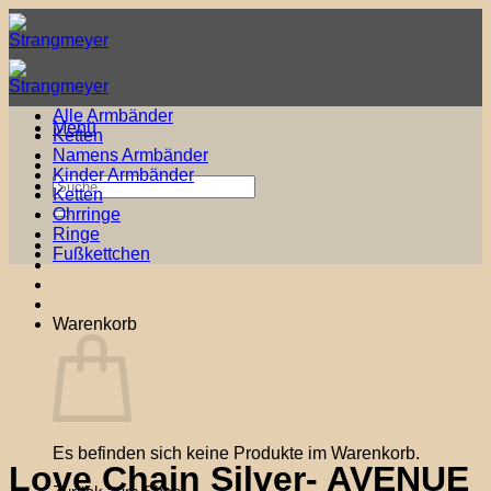
Zum
Inhalt
springen
Alle Armbänder
Menü
Ketten
Namens Armbänder
Kinder Armbänder
Suche
Ketten
nach:
Ohrringe
Ringe
Fußkettchen
Warenkorb
Es befinden sich keine Produkte im Warenkorb.
Love Chain Silver- AVENUE