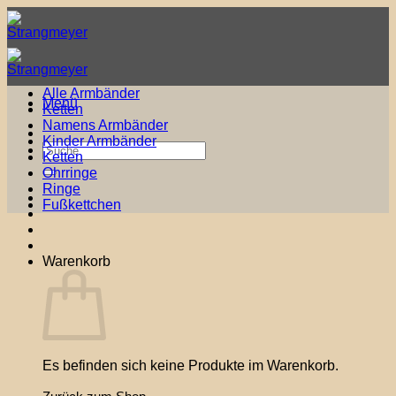
Zum
Inhalt
springen
Alle Armbänder
Menü
Ketten
Namens Armbänder
Kinder Armbänder
Suche
Ketten
nach:
Ohrringe
Ringe
Fußkettchen
Warenkorb
Es befinden sich keine Produkte im Warenkorb.