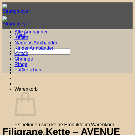
Zum
Inhalt
springen
Alle Armbänder
Menü
Ketten
Namens Armbänder
Kinder Armbänder
Suche
Ketten
nach:
Ohrringe
Ringe
Fußkettchen
Warenkorb
Es befinden sich keine Produkte im Warenkorb.
Filigrane Kette – AVENUE