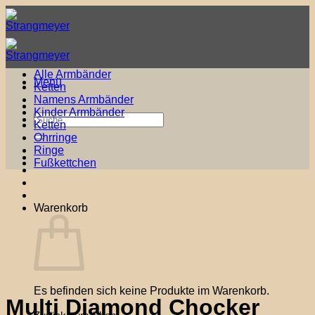
Zum
Inhalt
springen
Alle Armbänder
Menü
Ketten
Namens Armbänder
Kinder Armbänder
Suche
Ketten
nach:
Ohrringe
Ringe
Fußkettchen
Warenkorb
Es befinden sich keine Produkte im Warenkorb.
Multi Diamond Chocker