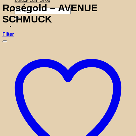
Zurück zum Shop
Roségold – AVENUE
Suche
nach:
SCHMUCK
Filter