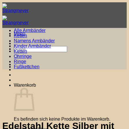
Zum
Inhalt
springen
Alle Armbänder
Menü
Ketten
Namens Armbänder
Kinder Armbänder
Suche
Ketten
nach:
Ohrringe
Ringe
Fußkettchen
Warenkorb
Es befinden sich keine Produkte im Warenkorb.
Edelstahl Kette Silber mit