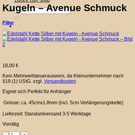
Zurück zum Shop
Kugeln – Avenue Schmuck
Suche
nach:
Filter
Auf die Wunschliste
18,00
€
Kein Mehrwertsteuerausweis, da Kleinunternehmer nach
§19 (1) UStG.
zzgl.
Versandkosten
Eignet sich Perfekt für Anhänger
Grösse:
ca. 45cmx1.8mm (incl. 5cm Verlängerungskette)
Lieferzeit:
Standardversand 3-5 Werktage
Vorrätig
Edelstahl