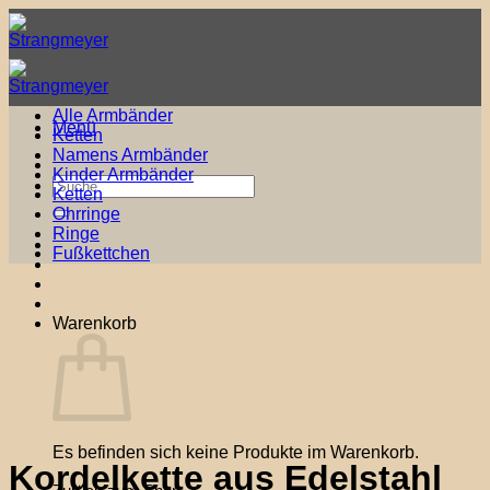
Zum
Inhalt
springen
Alle Armbänder
Menü
Ketten
Namens Armbänder
Kinder Armbänder
Suche
Ketten
nach:
Ohrringe
Ringe
Fußkettchen
Warenkorb
Es befinden sich keine Produkte im Warenkorb.
Kordelkette aus Edelstahl