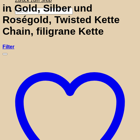
Zurück zum Shop
in Gold, Silber und
Suche
nach:
Roségold, Twisted Kette
Chain, filigrane Kette
Filter