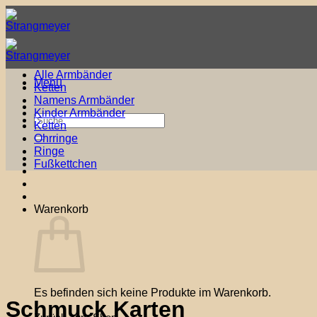
Zum
Inhalt
springen
Alle Armbänder
Menü
Ketten
Namens Armbänder
Kinder Armbänder
Suche
Ketten
nach:
Ohrringe
Ringe
Fußkettchen
Warenkorb
Es befinden sich keine Produkte im Warenkorb.
Schmuck Karten