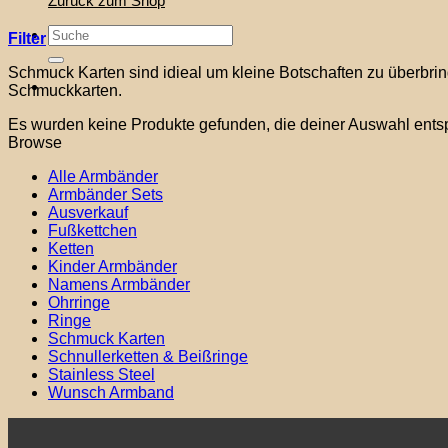
Zurück zum Shop
Suche
Filter
nach:
Schmuck Karten sind idieal um kleine Botschaften zu überbri
Schmuckkarten.
Es wurden keine Produkte gefunden, die deiner Auswahl ents
Browse
Alle Armbänder
Armbänder Sets
Ausverkauf
Fußkettchen
Ketten
Kinder Armbänder
Namens Armbänder
Ohrringe
Ringe
Schmuck Karten
Schnullerketten & Beißringe
Stainless Steel
Wunsch Armband