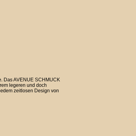
er
ller
 €.
er
ller
 €.
teine. Das AVENUE SCHMUCK
hrem legeren und doch
jedem zeitlosen Design von