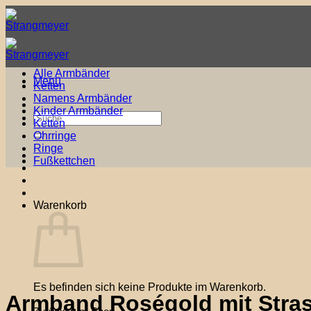
Zum
Inhalt
springen
Alle Armbänder
Menü
Ketten
Namens Armbänder
Kinder Armbänder
Suche
Ketten
nach:
Ohrringe
Ringe
Fußkettchen
Warenkorb
Es befinden sich keine Produkte im Warenkorb.
Armband Roségold mit Str