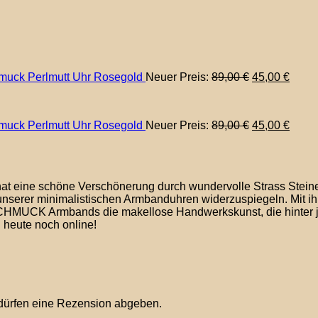
Ursprünglich
Aktue
uck Perlmutt Uhr Rosegold
Neuer Preis:
89,00
€
45,00
€
Preis
Preis
war:
ist:
89,00 €
45,00
Ursprünglich
Aktue
uck Perlmutt Uhr Rosegold
Neuer Preis:
89,00
€
45,00
€
Preis
Preis
war:
ist:
89,00 €
45,00
at eine schöne Verschönerung durch wundervolle Strass S
nserer minimalistischen Armbanduhren widerzuspiegeln. Mit i
SCHMUCK Armbands die makellose Handwerkskunst, die hinter 
eute noch online!
 dürfen eine Rezension abgeben.