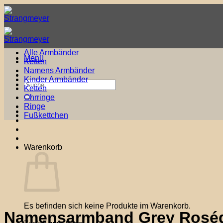
Zum
Inhalt
springen
Alle Armbänder
Menü
Ketten
Namens Armbänder
Kinder Armbänder
Suche
Ketten
nach:
Ohrringe
Ringe
Fußkettchen
Warenkorb
Es befinden sich keine Produkte im Warenkorb.
Namensarmband Grey Rosé