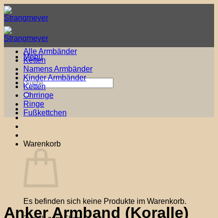
Zum
Inhalt
springen
Alle Armbänder
Menü
Ketten
Namens Armbänder
Kinder Armbänder
Suche
Ketten
nach:
Ohrringe
Ringe
Fußkettchen
Warenkorb
Es befinden sich keine Produkte im Warenkorb.
Anker Armband (Koralle)