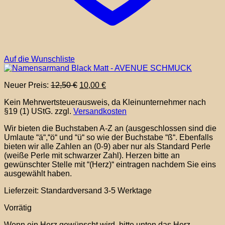
Auf die Wunschliste
Ursprünglicher
Aktueller
Neuer Preis:
12,50
€
10,00
€
Preis
Preis
Kein Mehrwertsteuerausweis, da Kleinunternehmer nach
war:
ist:
§19 (1) UStG.
zzgl.
Versandkosten
12,50 €
10,00 €.
Wir bieten die Buchstaben A-Z an (ausgeschlossen sind die
Umlaute “ä“,“ö“ und “ü“ so wie der Buchstabe “ß“. Ebenfalls
bieten wir alle Zahlen an (0-9) aber nur als Standard Perle
(weiße Perle mit schwarzer Zahl). Herzen bitte an
gewünschter Stelle mit “(Herz)“ eintragen nachdem Sie eins
ausgewählt haben.
Lieferzeit:
Standardversand 3-5 Werktage
Vorrätig
Wenn ein Herz gewünscht wird, bitte unten das Herz