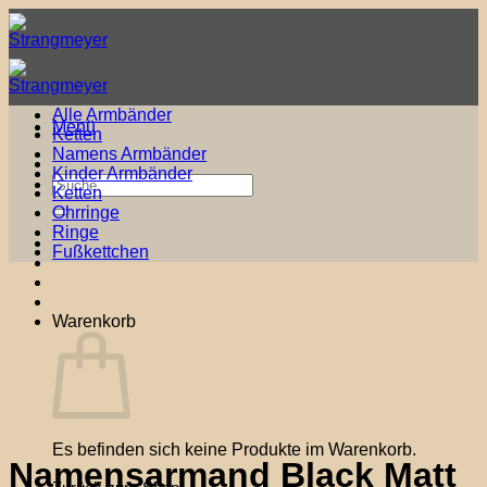
Zum
Inhalt
springen
Alle Armbänder
Menü
Ketten
Namens Armbänder
Kinder Armbänder
Suche
Ketten
nach:
Ohrringe
Ringe
Fußkettchen
Warenkorb
Es befinden sich keine Produkte im Warenkorb.
Namensarmand Black Matt