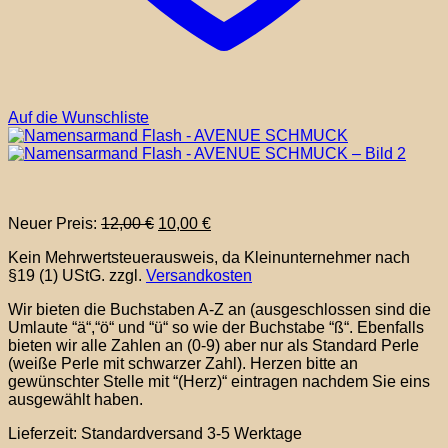
Auf die Wunschliste
Ursprünglicher
Aktueller
Neuer Preis:
12,00
€
10,00
€
Preis
Preis
Kein Mehrwertsteuerausweis, da Kleinunternehmer nach
war:
ist:
§19 (1) UStG.
zzgl.
Versandkosten
12,00 €
10,00 €.
Wir bieten die Buchstaben A-Z an (ausgeschlossen sind die
Umlaute “ä“,“ö“ und “ü“ so wie der Buchstabe “ß“. Ebenfalls
bieten wir alle Zahlen an (0-9) aber nur als Standard Perle
(weiße Perle mit schwarzer Zahl). Herzen bitte an
gewünschter Stelle mit “(Herz)“ eintragen nachdem Sie eins
ausgewählt haben.
Lieferzeit:
Standardversand 3-5 Werktage