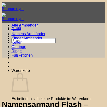
Zum
Inhalt
springen
Alle Armbänder
Menü
Ketten
Namens Armbänder
Kinder Armbänder
Suche
Ketten
nach:
Ohrringe
Ringe
Fußkettchen
Warenkorb
Es befinden sich keine Produkte im Warenkorb.
Namensarmand Flash –