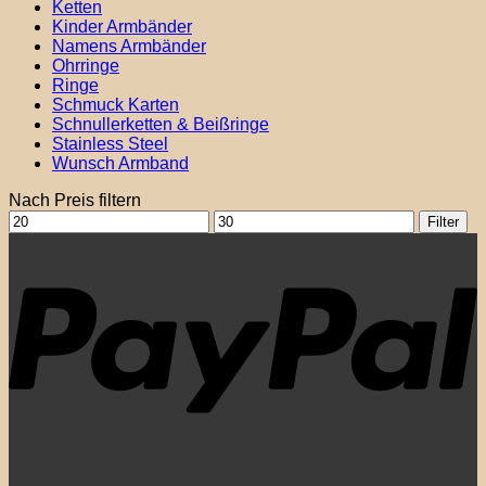
Ketten
Kinder Armbänder
Namens Armbänder
Ohrringe
Ringe
Schmuck Karten
Schnullerketten & Beißringe
Stainless Steel
Wunsch Armband
Nach Preis filtern
Min.
Max.
Filter
Preis
Preis
P