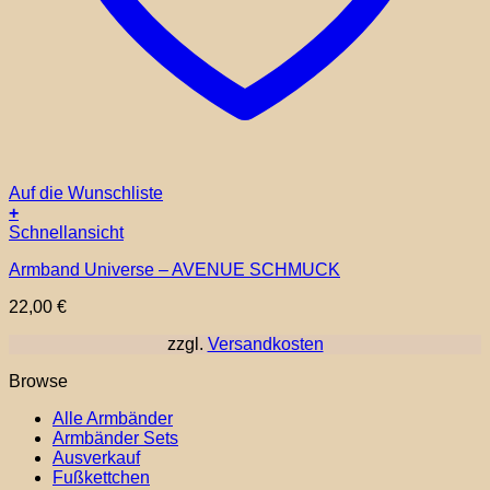
Auf die Wunschliste
+
Dieses
Schnellansicht
Produkt
Armband Universe – AVENUE SCHMUCK
weist
mehrere
22,00
€
Varianten
auf.
zzgl.
Versandkosten
Die
Optionen
Browse
können
auf
Alle Armbänder
der
Armbänder Sets
Produktseite
Ausverkauf
gewählt
Fußkettchen
werden