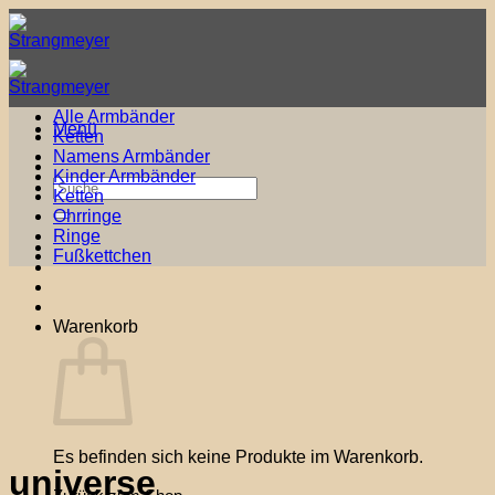
Zum
Inhalt
springen
Alle Armbänder
Menü
Ketten
Namens Armbänder
Kinder Armbänder
Suche
Ketten
nach:
Ohrringe
Ringe
Fußkettchen
Warenkorb
Es befinden sich keine Produkte im Warenkorb.
universe