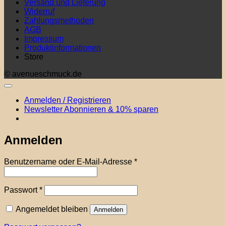
Versand und Lieferung
Widerruf
Zahlungsmethoden
AGB
Impressum
Produktinformationen
Store
© avenueschmuck.de
Anmelden / Registrieren
Newsletter Abonnieren & 10% sparen
Anmelden
Erforderlich
Benutzername oder E-Mail-Adresse
*
Erforderlich
Passwort
*
Angemeldet bleiben
Anmelden