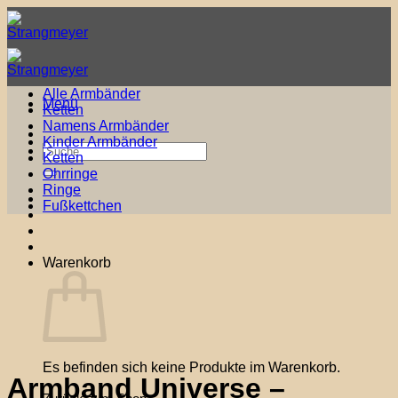
Zum
Inhalt
springen
Alle Armbänder
Menü
Ketten
Namens Armbänder
Kinder Armbänder
Suche
Ketten
nach:
Ohrringe
Ringe
Fußkettchen
Warenkorb
Es befinden sich keine Produkte im Warenkorb.
Armband Universe –