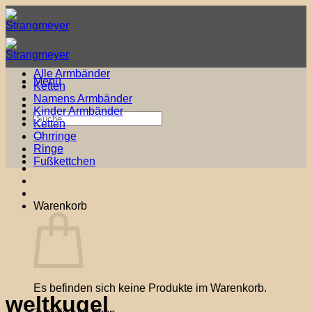
Zum
Inhalt
springen
Alle Armbänder
Menü
Ketten
Namens Armbänder
Kinder Armbänder
Suche
Ketten
nach:
Ohrringe
Ringe
Fußkettchen
Warenkorb
Es befinden sich keine Produkte im Warenkorb.
weltkugel