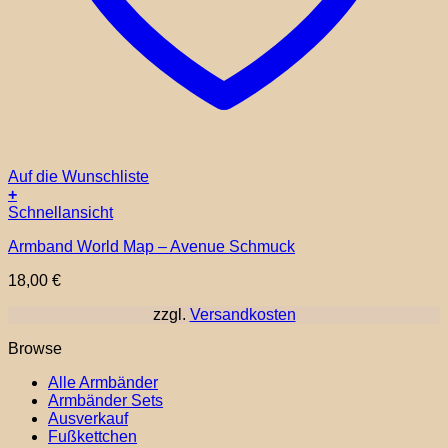
Auf die Wunschliste
+
Dieses
Schnellansicht
Produkt
Armband World Map – Avenue Schmuck
weist
mehrere
18,00
€
Varianten
auf.
zzgl.
Versandkosten
Die
Optionen
Browse
können
auf
Alle Armbänder
der
Armbänder Sets
Produktseite
Ausverkauf
gewählt
Fußkettchen
werden