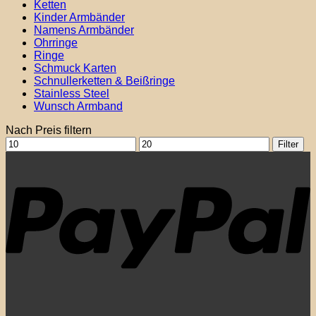
Ketten
Kinder Armbänder
Namens Armbänder
Ohrringe
Ringe
Schmuck Karten
Schnullerketten & Beißringe
Stainless Steel
Wunsch Armband
Nach Preis filtern
Min.
Max.
Filter
Preis
Preis
P