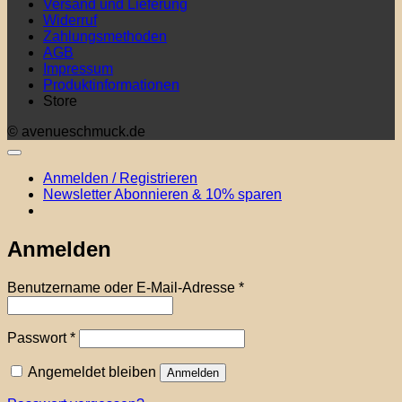
Versand und Lieferung
Widerruf
Zahlungsmethoden
AGB
Impressum
Produktinformationen
Store
© avenueschmuck.de
Anmelden / Registrieren
Newsletter Abonnieren & 10% sparen
Anmelden
Erforderlich
Benutzername oder E-Mail-Adresse
*
Erforderlich
Passwort
*
Angemeldet bleiben
Anmelden