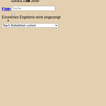
Zurück zum Shop
Suche
Filter
nach:
Einzelnes Ergebnis wird angezeigt