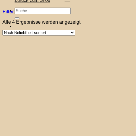
Zurück zum Shop
Suche
Filter
nach:
Nach
Alle 4 Ergebnisse werden angezeigt
Beliebtheit
sortiert