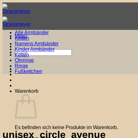
Zum
Inhalt
springen
Alle Armbänder
Menü
Ketten
Namens Armbänder
Kinder Armbänder
Suche
Ketten
nach:
Ohrringe
Ringe
Fußkettchen
Warenkorb
Es befinden sich keine Produkte im Warenkorb.
unisex_circle_avenue