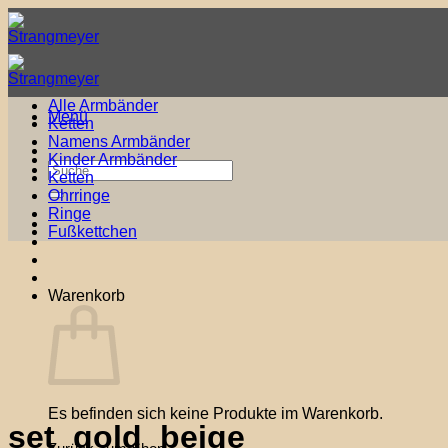
Zum
Inhalt
springen
Alle Armbänder
Menü
Ketten
Namens Armbänder
Kinder Armbänder
Suche
Ketten
nach:
Ohrringe
Ringe
Fußkettchen
Warenkorb
Es befinden sich keine Produkte im Warenkorb.
set_gold_beige