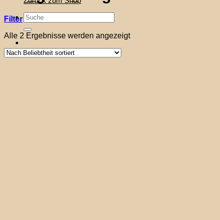
Zurück zum Shop
Suche
Filter
nach:
Nach
Alle 2 Ergebnisse werden angezeigt
Beliebtheit
sortiert