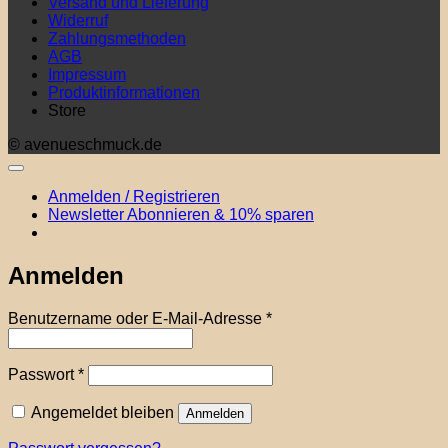
Versand und Lieferung
Widerruf
Zahlungsmethoden
AGB
Impressum
Produktinformationen
Store
© avenueschmuck.de
Anmelden / Registrieren
Newsletter Abonnieren & 10% sparen
Anmelden
Erforderlich
Benutzername oder E-Mail-Adresse
*
Erforderlich
Passwort
*
Angemeldet bleiben
Anmelden