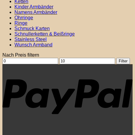
Ketten
Kinder Armbänder
Namens Armbänder
Ohrringe
Ringe
Schmuck Karten
Schnullerketten & Beißringe
Stainless Steel
Wunsch Armband
Nach Preis filtern
Min.
Max.
Filter
Preis
Preis
P