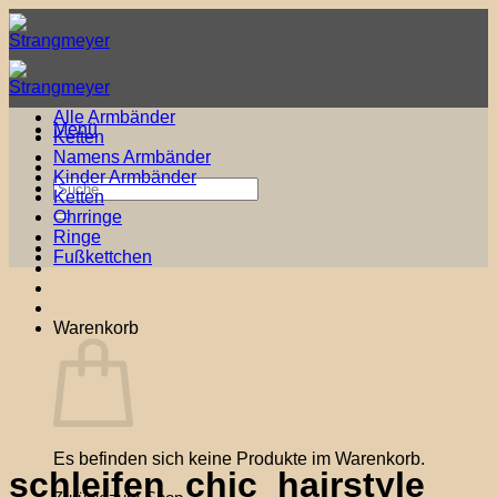
Zum
Inhalt
springen
Alle Armbänder
Menü
Ketten
Namens Armbänder
Kinder Armbänder
Suche
Ketten
nach:
Ohrringe
Ringe
Fußkettchen
Warenkorb
Es befinden sich keine Produkte im Warenkorb.
schleifen_chic_hairstyle