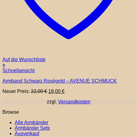
Auf die Wunschliste
+
Schnellansicht
Armband Schwarz Roségold – AVENUE SCHMUCK
Ursprünglicher
Aktueller
Neuer Preis:
22,00
€
18,00
€
Preis
Preis
zzgl.
Versandkosten
war:
ist:
22,00 €
18,00 €.
Browse
Alle Armbänder
Armbänder Sets
Ausverkauf