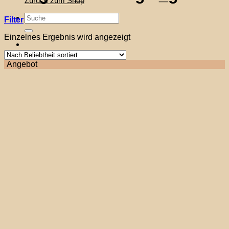
Zurück zum Shop
Suche
Filter
nach:
Einzelnes Ergebnis wird angezeigt
Angebot