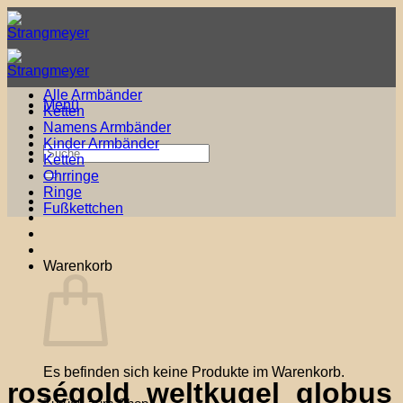
Zum
Inhalt
springen
Alle Armbänder
Menü
Ketten
Namens Armbänder
Kinder Armbänder
Suche
Ketten
nach:
Ohrringe
Ringe
Fußkettchen
Warenkorb
Es befinden sich keine Produkte im Warenkorb.
roségold_weltkugel_globus