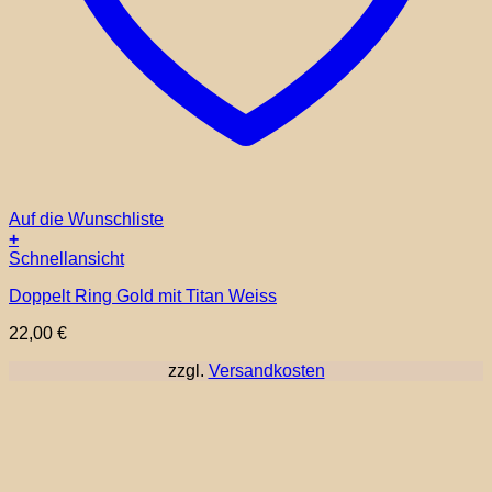
Auf die Wunschliste
+
Dieses
Schnellansicht
Produkt
Doppelt Ring Gold mit Titan Weiss
weist
mehrere
22,00
€
Varianten
auf.
zzgl.
Versandkosten
Die
Optionen
können
auf
der
Produktseite