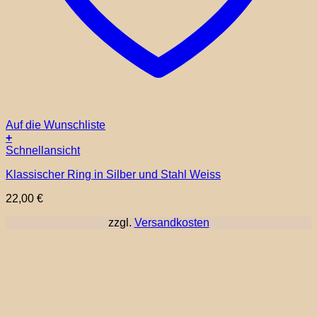
Auf die Wunschliste
+
Dieses
Schnellansicht
Produkt
Klassischer Ring in Silber und Stahl Weiss
weist
mehrere
22,00
€
Varianten
auf.
zzgl.
Versandkosten
Die
Optionen
können
auf
der
Produktseite
gewählt
werden