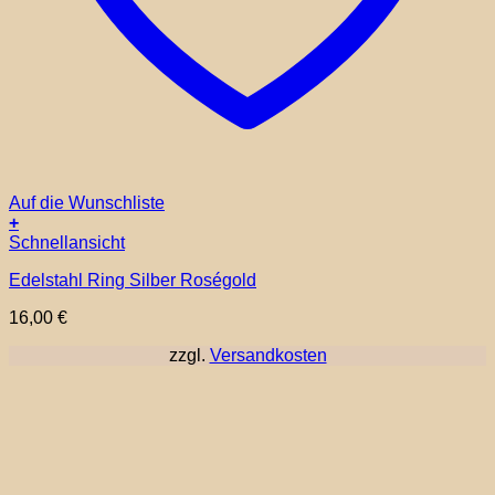
Auf die Wunschliste
+
Dieses
Schnellansicht
Produkt
Edelstahl Ring Silber Roségold
weist
mehrere
16,00
€
Varianten
auf.
zzgl.
Versandkosten
Die
Optionen
können
auf
der
Produktseite
gewählt