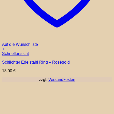
Auf die Wunschliste
+
Dieses
Schnellansicht
Produkt
Schlichter Edelstahl Ring – Roségold
weist
mehrere
18,00
€
Varianten
auf.
zzgl.
Versandkosten
Die
Optionen
können
auf
der
Produktseite
gewählt
werden