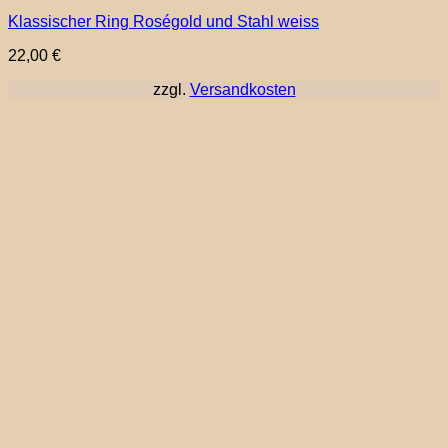
Produkt
Klassischer Ring Roségold und Stahl weiss
weist
mehrere
22,00
€
Varianten
auf.
zzgl.
Versandkosten
Die
Optionen
können
auf
der
Produktseite
gewählt
werden