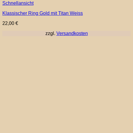
Dieses
Schnellansicht
Produkt
Klassischer Ring Gold mit Titan Weiss
weist
mehrere
22,00
€
Varianten
auf.
zzgl.
Versandkosten
Die
Optionen
können
auf
der
Produktseite
gewählt
werden