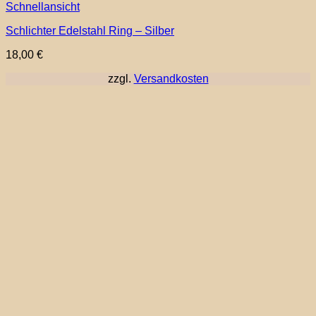
Dieses
Schnellansicht
Produkt
Schlichter Edelstahl Ring – Silber
weist
mehrere
18,00
€
Varianten
auf.
zzgl.
Versandkosten
Die
Optionen
können
auf
der
Produktseite
gewählt
werden