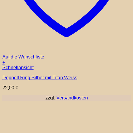
Auf die Wunschliste
+
Dieses
Schnellansicht
Produkt
Doppelt Ring Silber mit Titan Weiss
weist
mehrere
22,00
€
Varianten
auf.
zzgl.
Versandkosten
Die
Optionen
können
auf
der
Produktseite
gewählt