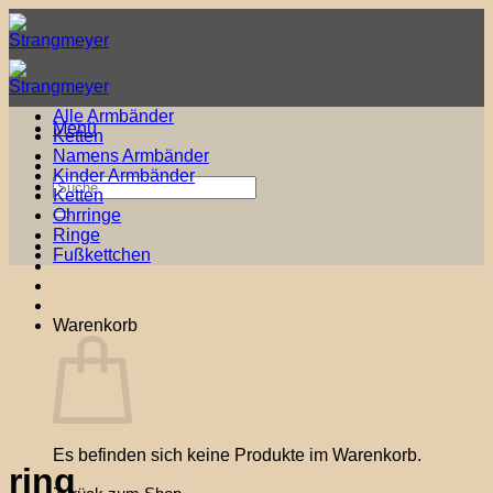
Zum
Inhalt
springen
Alle Armbänder
Menü
Ketten
Namens Armbänder
Kinder Armbänder
Suche
Ketten
nach:
Ohrringe
Ringe
Fußkettchen
Warenkorb
Es befinden sich keine Produkte im Warenkorb.
ring