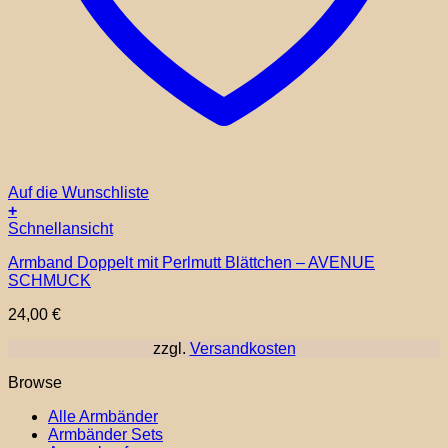
Auf die Wunschliste
+
Dieses
Schnellansicht
Produkt
Armband Doppelt mit Perlmutt Blättchen – AVENUE
weist
SCHMUCK
mehrere
Varianten
24,00
€
auf.
Die
zzgl.
Versandkosten
Optionen
können
Browse
auf
der
Alle Armbänder
Produktseite
Armbänder Sets
gewählt