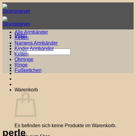
Zum
Inhalt
springen
Alle Armbänder
Menü
Ketten
Namens Armbänder
Kinder Armbänder
Suche
Ketten
nach:
Ohrringe
Ringe
Fußkettchen
Warenkorb
Es befinden sich keine Produkte im Warenkorb.
perle