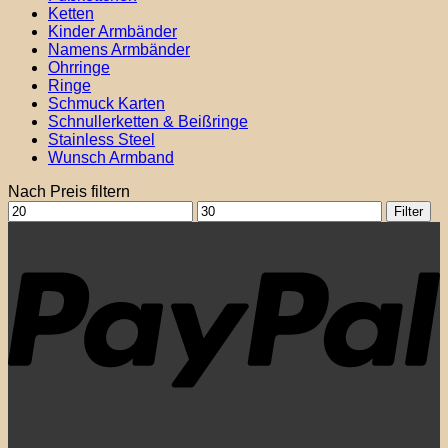
werden
Ketten
Kinder Armbänder
Namens Armbänder
Ohrringe
Ringe
Schmuck Karten
Schnullerketten & Beißringe
Stainless Steel
Wunsch Armband
Nach Preis filtern
Min.
Max.
Filter
Preis
Preis
P