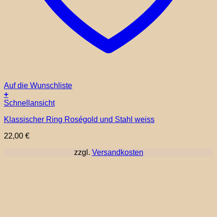
Auf die Wunschliste
+
Dieses
Schnellansicht
Produkt
Klassischer Ring Roségold und Stahl weiss
weist
mehrere
22,00
€
Varianten
auf.
zzgl.
Versandkosten
Die
Optionen
können
auf
der
Produktseite
gewählt
werden