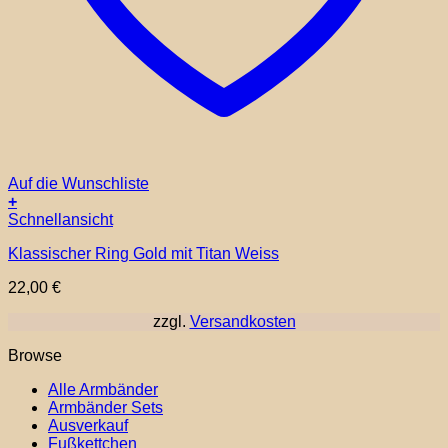
Auf die Wunschliste
+
Dieses
Schnellansicht
Produkt
Klassischer Ring Gold mit Titan Weiss
weist
mehrere
22,00
€
Varianten
auf.
zzgl.
Versandkosten
Die
Optionen
Browse
können
auf
Alle Armbänder
der
Armbänder Sets
Produktseite
Ausverkauf
gewählt
Fußkettchen