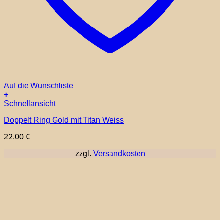
Auf die Wunschliste
+
Dieses
Schnellansicht
Produkt
Doppelt Ring Gold mit Titan Weiss
weist
mehrere
22,00
€
Varianten
auf.
zzgl.
Versandkosten
Die
Optionen
können
auf
der
Produktseite
gewählt
werden