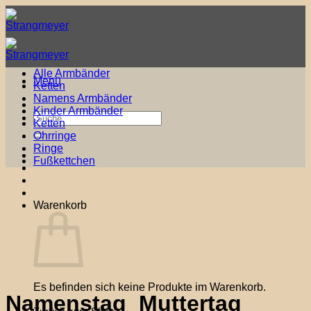
Zum
Inhalt
springen
Alle Armbänder
Menü
Ketten
Namens Armbänder
Kinder Armbänder
Suche
Ketten
nach:
Ohrringe
Ringe
Fußkettchen
Warenkorb
Es befinden sich keine Produkte im Warenkorb.
Namenstag_Muttertag