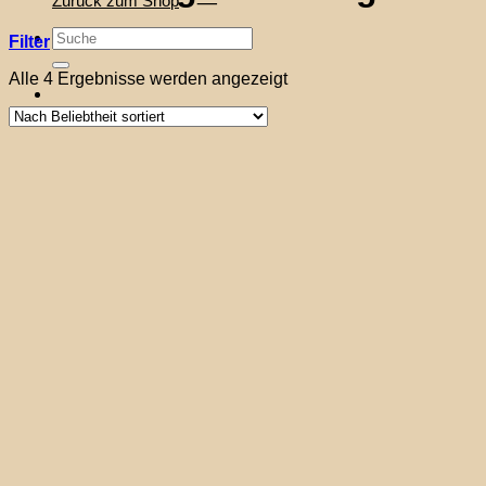
Zurück zum Shop
Suche
Filter
nach:
Nach
Alle 4 Ergebnisse werden angezeigt
Beliebtheit
sortiert