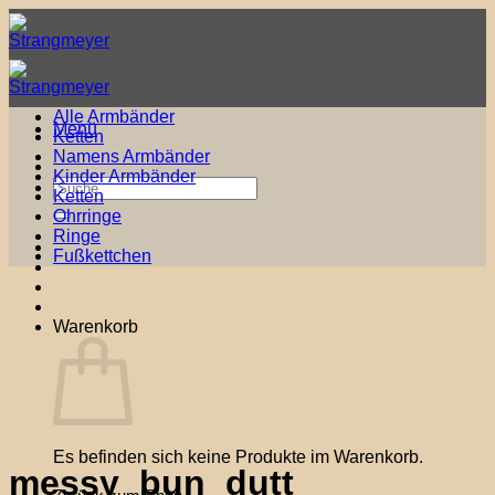
Zum
Inhalt
springen
Alle Armbänder
Menü
Ketten
Namens Armbänder
Kinder Armbänder
Suche
Ketten
nach:
Ohrringe
Ringe
Fußkettchen
Warenkorb
Es befinden sich keine Produkte im Warenkorb.
messy_bun_dutt