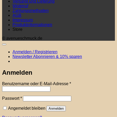
Versand und Lieferung
Widerruf
Zahlungsmethoden
AGB
Impressum
Produktinformationen
Store
© avenueschmuck.de
Anmelden / Registrieren
Newsletter Abonnieren & 10% sparen
Anmelden
Erforderlich
Benutzername oder E-Mail-Adresse
*
Erforderlich
Passwort
*
Angemeldet bleiben
Anmelden