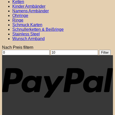
Ketten
Kinder Armbänder
Namens Armbänder
Ohrringe
Ringe
Schmuck Karten
Schnullerketten & Beißringe
Stainless Steel
Wunsch Armband
Nach Preis filtern
Min.
Max.
Filter
Preis
Preis
P