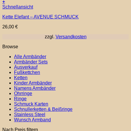
+
Dieses
Schnellansicht
Produkt
Kette Elefant – AVENUE SCHMUCK
weist
mehrere
26,00
€
Varianten
auf.
zzgl.
Versandkosten
Die
Optionen
Browse
können
auf
Alle Armbänder
der
Armbänder Sets
Produktseite
Ausverkauf
gewählt
Fußkettchen
werden
Ketten
Kinder Armbänder
Namens Armbänder
Ohrringe
Ringe
Schmuck Karten
Schnullerketten & Beißringe
Stainless Steel
Wunsch Armband
Nach Preis filtern