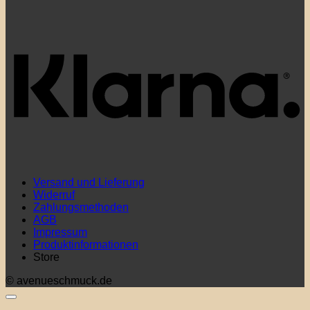
K
Versand und Lieferung
Widerruf
Zahlungsmethoden
AGB
Impressum
Produktinformationen
Store
© avenueschmuck.de