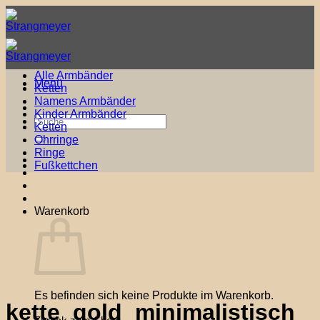
Zum
Inhalt
springen
Alle Armbänder
Menü
Ketten
Namens Armbänder
Kinder Armbänder
Suche
Ketten
nach:
Ohrringe
Ringe
Fußkettchen
Warenkorb
Es befinden sich keine Produkte im Warenkorb.
kette_gold_minimalistisch