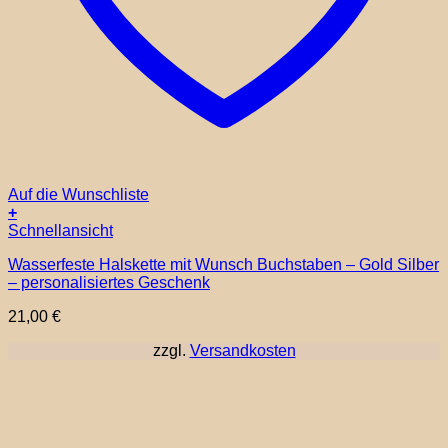
Auf die Wunschliste
+
Dieses
Schnellansicht
Produkt
Wasserfeste Halskette mit Wunsch Buchstaben – Gold Silber
weist
– personalisiertes Geschenk
mehrere
Varianten
21,00
€
auf.
Die
zzgl.
Versandkosten
Optionen
können
auf
der
Produktseite
gewählt