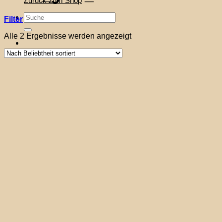
Zurück zum Shop
Suche
Filter
nach:
Nach
Alle 2 Ergebnisse werden angezeigt
Beliebtheit
sortiert