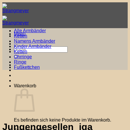
Zum
Inhalt
springen
Alle Armbänder
Menü
Ketten
Namens Armbänder
Kinder Armbänder
Suche
Ketten
nach:
Ohrringe
Ringe
Fußkettchen
Warenkorb
Es befinden sich keine Produkte im Warenkorb.
Jungengesellen_jga