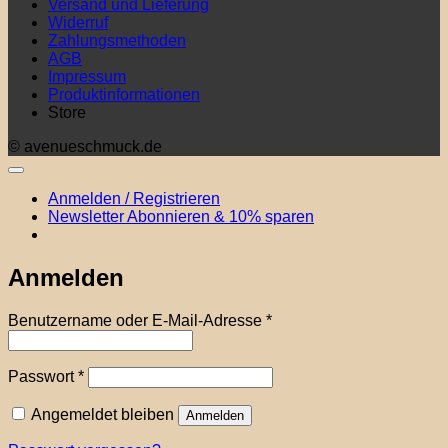
Versand und Lieferung
Widerruf
Zahlungsmethoden
AGB
Impressum
Produktinformationen
Store
© avenueschmuck.de
Anmelden / Registrieren
Newsletter Abonnieren & 10% sparen
Anmelden
Erforderlich
Benutzername oder E-Mail-Adresse
*
Erforderlich
Passwort
*
Angemeldet bleiben
Anmelden