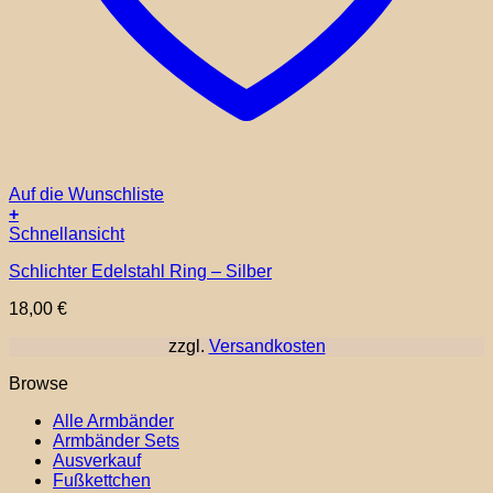
Auf die Wunschliste
+
Dieses
Schnellansicht
Produkt
Schlichter Edelstahl Ring – Silber
weist
mehrere
18,00
€
Varianten
auf.
zzgl.
Versandkosten
Die
Optionen
Browse
können
auf
Alle Armbänder
der
Armbänder Sets
Produktseite
Ausverkauf
gewählt
Fußkettchen
werden