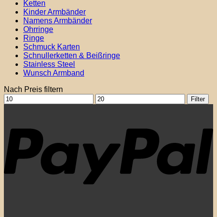
Ketten
Kinder Armbänder
Namens Armbänder
Ohrringe
Ringe
Schmuck Karten
Schnullerketten & Beißringe
Stainless Steel
Wunsch Armband
Nach Preis filtern
Min.
Max.
Filter
Preis
Preis
P