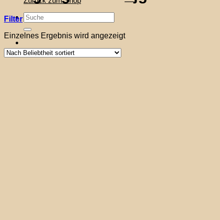
Zurück zum Shop
Suche
Filter
nach:
Einzelnes Ergebnis wird angezeigt