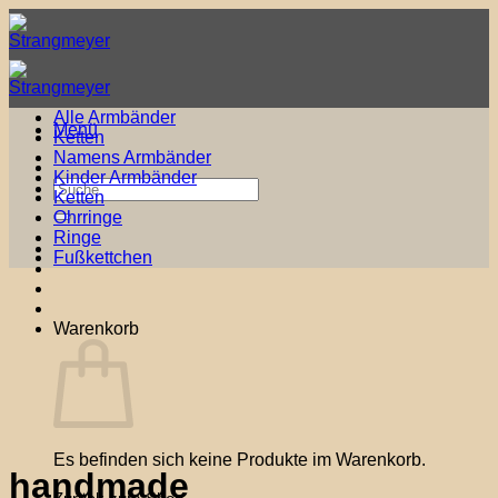
Zum
Inhalt
springen
Alle Armbänder
Menü
Ketten
Namens Armbänder
Kinder Armbänder
Suche
Ketten
nach:
Ohrringe
Ringe
Fußkettchen
Warenkorb
Es befinden sich keine Produkte im Warenkorb.
handmade