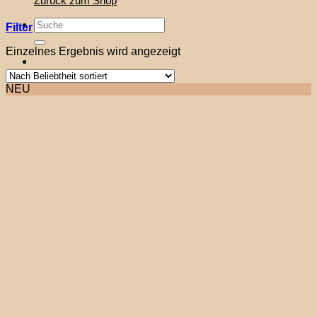
Zurück zum Shop
Suche
Filter
nach:
Einzelnes Ergebnis wird angezeigt
NEU