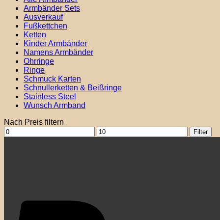
Armbänder Sets
Ausverkauf
Fußkettchen
Ketten
Kinder Armbänder
Namens Armbänder
Ohrringe
Ringe
Schmuck Karten
Schnullerketten & Beißringe
Stainless Steel
Wunsch Armband
Nach Preis filtern
Min.
Max.
Filter
Preis
Preis