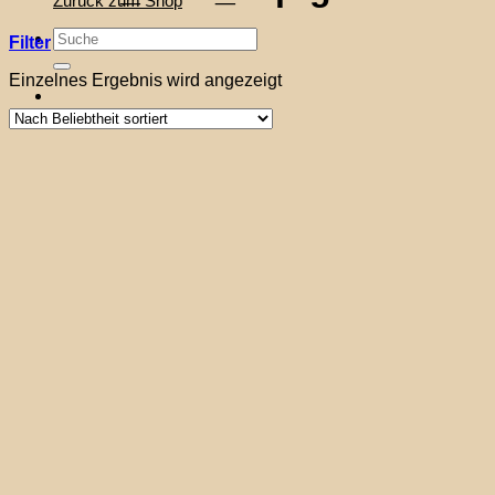
Zurück zum Shop
Suche
Filter
nach:
Einzelnes Ergebnis wird angezeigt