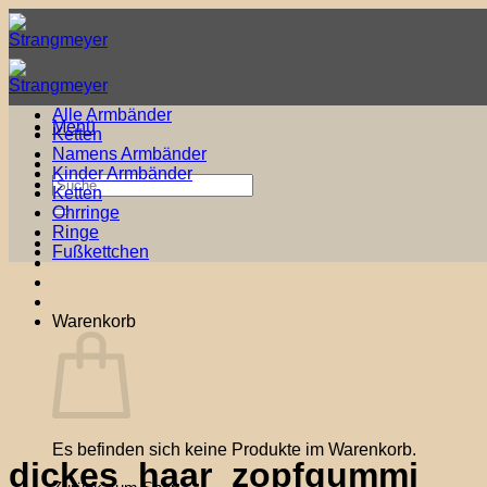
Zum
Inhalt
springen
Alle Armbänder
Menü
Ketten
Namens Armbänder
Kinder Armbänder
Suche
Ketten
nach:
Ohrringe
Ringe
Fußkettchen
Warenkorb
Es befinden sich keine Produkte im Warenkorb.
dickes_haar_zopfgummi