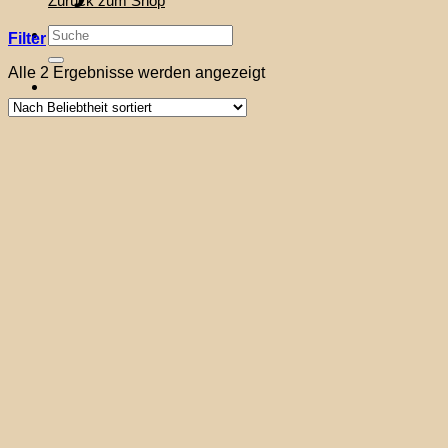
Zurück zum Shop
Suche
Filter
nach:
Nach
Alle 2 Ergebnisse werden angezeigt
Beliebtheit
sortiert