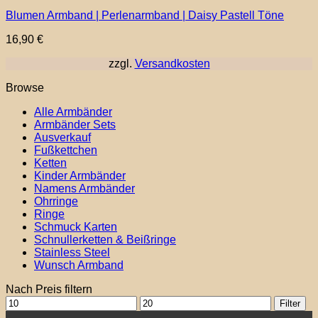
Blumen Armband | Perlenarmband | Daisy Pastell Töne
16,90
€
zzgl.
Versandkosten
Browse
Alle Armbänder
Armbänder Sets
Ausverkauf
Fußkettchen
Ketten
Kinder Armbänder
Namens Armbänder
Ohrringe
Ringe
Schmuck Karten
Schnullerketten & Beißringe
Stainless Steel
Wunsch Armband
Nach Preis filtern
Min.
Max.
Filter
Preis
Preis
P