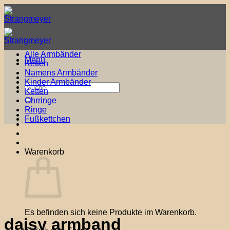
Zum
Inhalt
springen
Alle Armbänder
Menü
Ketten
Namens Armbänder
Kinder Armbänder
Suche
Ketten
nach:
Ohrringe
Ringe
Fußkettchen
Warenkorb
Es befinden sich keine Produkte im Warenkorb.
daisy armband