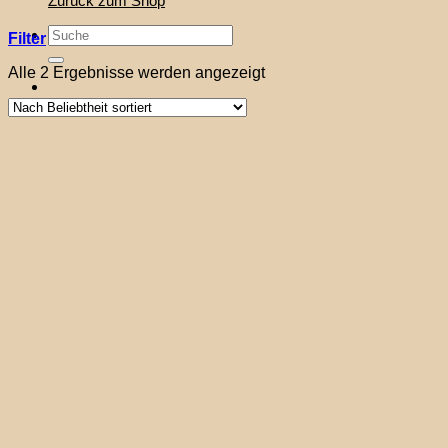
Zurück zum Shop
Suche
Filter
nach:
Nach
Alle 2 Ergebnisse werden angezeigt
Beliebtheit
sortiert