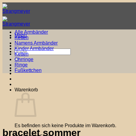
Zum
Inhalt
springen
Alle Armbänder
Menü
Ketten
Namens Armbänder
Kinder Armbänder
Suche
Ketten
nach:
Ohrringe
Ringe
Fußkettchen
Warenkorb
Es befinden sich keine Produkte im Warenkorb.
bracelet sommer