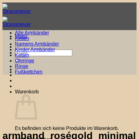
Zum
Inhalt
springen
Alle Armbänder
Menü
Ketten
Namens Armbänder
Kinder Armbänder
Suche
Ketten
nach:
Ohrringe
Ringe
Fußkettchen
Warenkorb
Es befinden sich keine Produkte im Warenkorb.
armband_roségold_minimal