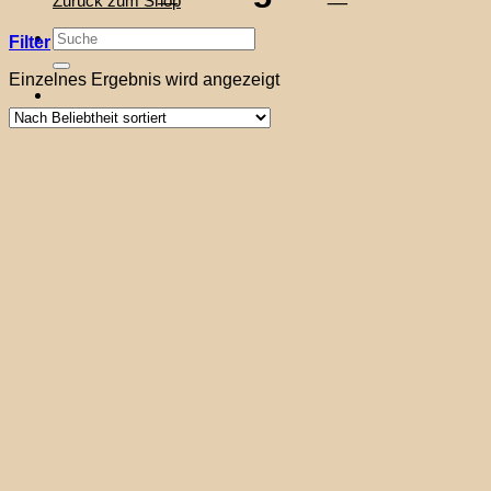
Zurück zum Shop
Suche
Filter
nach:
Einzelnes Ergebnis wird angezeigt