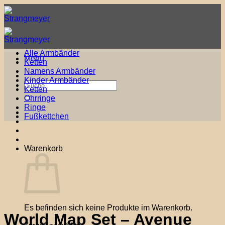
Zum
Inhalt
springen
Alle Armbänder
Menü
Ketten
Namens Armbänder
Kinder Armbänder
Suche
Ketten
nach:
Ohrringe
Ringe
Fußkettchen
Warenkorb
Es befinden sich keine Produkte im Warenkorb.
World Map Set – Avenue