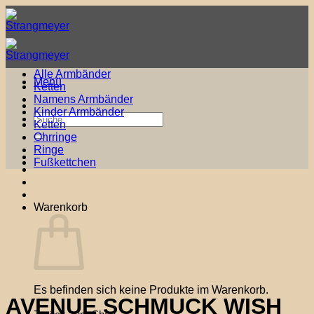
Zum
Inhalt
springen
Alle Armbänder
Menü
Ketten
Namens Armbänder
Kinder Armbänder
Suche
Ketten
nach:
Ohrringe
Ringe
Fußkettchen
Warenkorb
Es befinden sich keine Produkte im Warenkorb.
AVENUE SCHMUCK WISH