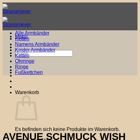
Zum
Inhalt
springen
Alle Armbänder
Menü
Ketten
Namens Armbänder
Kinder Armbänder
Suche
Ketten
nach:
Ohrringe
Ringe
Fußkettchen
Warenkorb
Es befinden sich keine Produkte im Warenkorb.
AVENUE SCHMUCK WISH