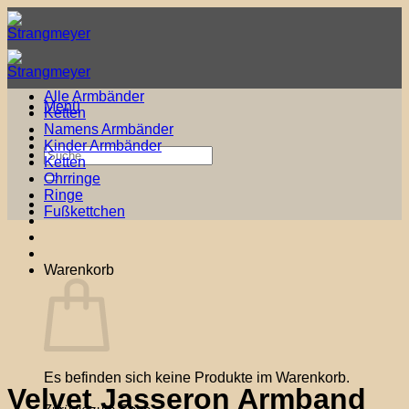
Zum
Inhalt
springen
Alle Armbänder
Menü
Ketten
Namens Armbänder
Kinder Armbänder
Suche
Ketten
nach:
Ohrringe
Ringe
Fußkettchen
Warenkorb
Es befinden sich keine Produkte im Warenkorb.
Velvet Jasseron Armband