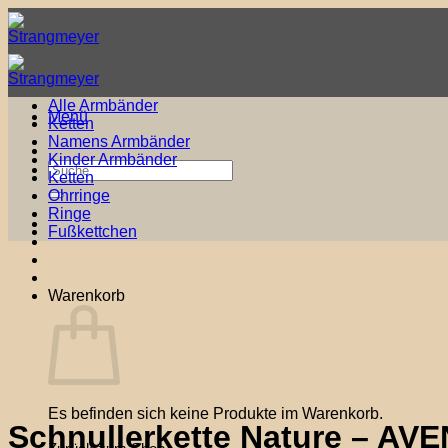
Zum
Inhalt
springen
Alle Armbänder
Menü
Ketten
Namens Armbänder
Kinder Armbänder
Suche
Ketten
nach:
Ohrringe
Ringe
Fußkettchen
Warenkorb
Es befinden sich keine Produkte im Warenkorb.
Schnullerkette Nature – 