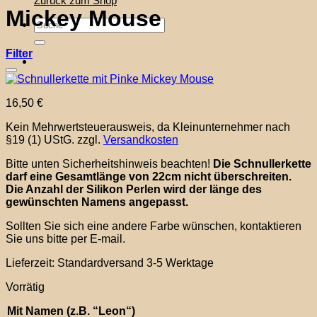
Zurück zum Shop
Mickey Mouse
Suche
nach:
Filter
Auf die Wunschliste
16,50
€
Kein Mehrwertsteuerausweis, da Kleinunternehmer nach
§19 (1) UStG.
zzgl.
Versandkosten
Bitte unten Sicherheitshinweis beachten!
Die Schnullerkette
darf eine Gesamtlänge von 22cm nicht überschreiten.
Die Anzahl der Silikon Perlen wird der länge des
gewünschten Namens angepasst.
Sollten Sie sich eine andere Farbe wünschen, kontaktieren
Sie uns bitte per E-mail.
Lieferzeit:
Standardversand 3-5 Werktage
Vorrätig
Mit Namen (z.B. “Leon“)