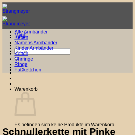
Zum
Inhalt
springen
Alle Armbänder
Menü
Ketten
Namens Armbänder
Kinder Armbänder
Suche
Ketten
nach:
Ohrringe
Ringe
Fußkettchen
Warenkorb
Es befinden sich keine Produkte im Warenkorb.
Schnullerkette mit Pinke