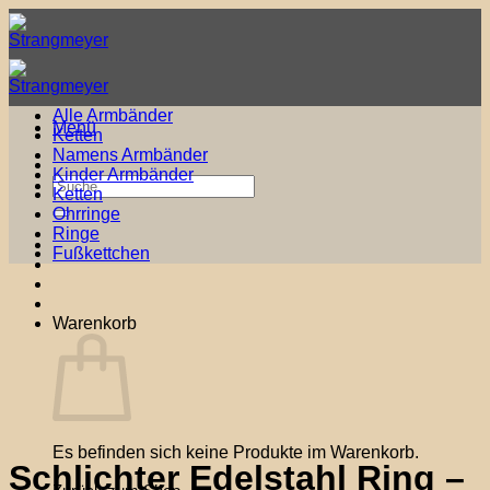
Zum
Inhalt
springen
Alle Armbänder
Menü
Ketten
Namens Armbänder
Kinder Armbänder
Suche
Ketten
nach:
Ohrringe
Ringe
Fußkettchen
Warenkorb
Es befinden sich keine Produkte im Warenkorb.
Schlichter Edelstahl Ring –