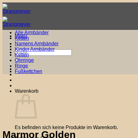
Zum
Inhalt
springen
Alle Armbänder
Menü
Ketten
Namens Armbänder
Kinder Armbänder
Suche
Ketten
nach:
Ohrringe
Ringe
Fußkettchen
Warenkorb
Es befinden sich keine Produkte im Warenkorb.
Marmor Golden