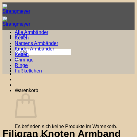
Zum
Inhalt
springen
Alle Armbänder
Menü
Ketten
Namens Armbänder
Kinder Armbänder
Suche
Ketten
nach:
Ohrringe
Ringe
Fußkettchen
Warenkorb
Es befinden sich keine Produkte im Warenkorb.
Filigran Knoten Armband