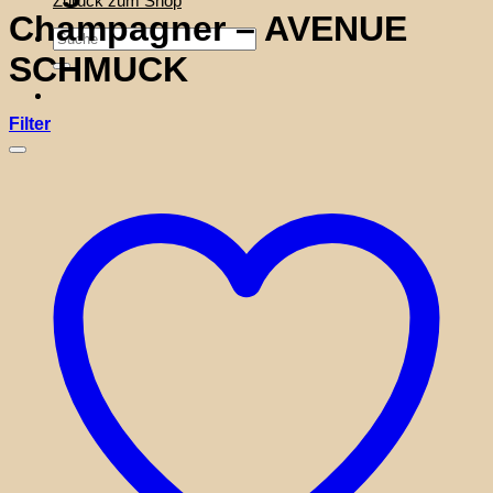
Zurück zum Shop
Champagner – AVENUE
Suche
nach:
SCHMUCK
Filter