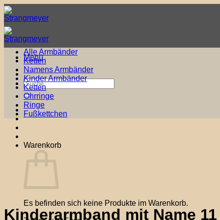
Zum
Inhalt
springen
Alle Armbänder
Menü
Ketten
Namens Armbänder
Kinder Armbänder
Suche
Ketten
nach:
Ohrringe
Ringe
Fußkettchen
Warenkorb
Es befinden sich keine Produkte im Warenkorb.
Kinderarmband mit Name 11