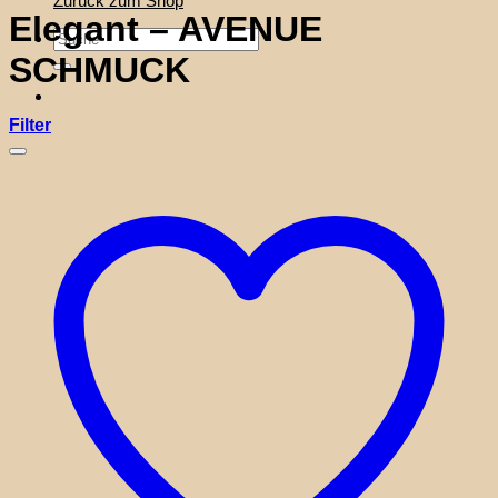
Zurück zum Shop
Elegant – AVENUE
Suche
nach:
SCHMUCK
Filter