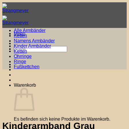
Zum
Inhalt
springen
Alle Armbänder
Menü
Ketten
Namens Armbänder
Kinder Armbänder
Suche
Ketten
nach:
Ohrringe
Ringe
Fußkettchen
Warenkorb
Es befinden sich keine Produkte im Warenkorb.
Kinderarmband Grau