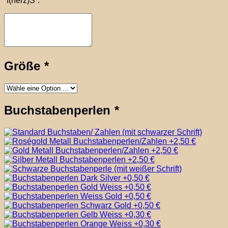
“I(herz)S“.
Größe
*
Buchstabenperlen
*