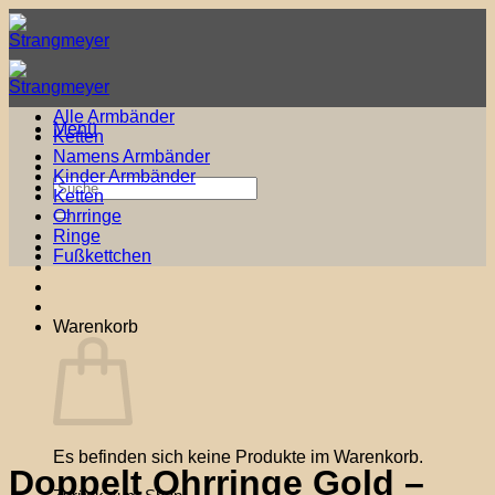
Zum
Inhalt
springen
Alle Armbänder
Menü
Ketten
Namens Armbänder
Kinder Armbänder
Suche
Ketten
nach:
Ohrringe
Ringe
Fußkettchen
Warenkorb
Es befinden sich keine Produkte im Warenkorb.
Doppelt Ohrringe Gold –