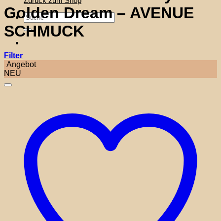
Zurück zum Shop
Golden Dream – AVENUE
Suche
nach:
SCHMUCK
Filter
Angebot
NEU