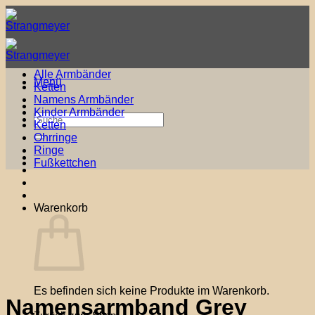
Zum
Inhalt
springen
Alle Armbänder
Menü
Ketten
Namens Armbänder
Kinder Armbänder
Suche
Ketten
nach:
Ohrringe
Ringe
Fußkettchen
Warenkorb
Es befinden sich keine Produkte im Warenkorb.
Namensarmband Grey