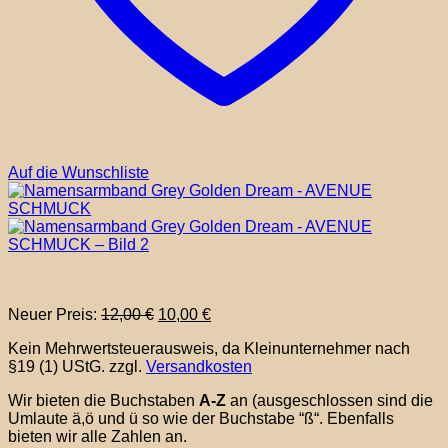
Auf die Wunschliste
Ursprünglicher
Aktueller
Neuer Preis:
12,00
€
10,00
€
Preis
Preis
Kein Mehrwertsteuerausweis, da Kleinunternehmer nach
war:
ist:
§19 (1) UStG.
zzgl.
Versandkosten
12,00 €
10,00 €.
Wir bieten die Buchstaben
A-Z
an (ausgeschlossen sind die
Umlaute ä,ö und ü so wie der Buchstabe “ß“. Ebenfalls
bieten wir alle Zahlen an.