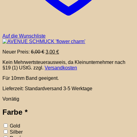
Auf die Wunschliste
Ursprünglicher
Aktueller
Neuer Preis:
6,00
€
3,00
€
Preis
Preis
Kein Mehrwertsteuerausweis, da Kleinunternehmer nach
war:
ist:
§19 (1) UStG.
zzgl.
Versandkosten
6,00 €
3,00 €.
Für 10mm Band geeigent.
Lieferzeit:
Standardversand 3-5 Werktage
Vorrätig
Farbe
*
Gold
Silber