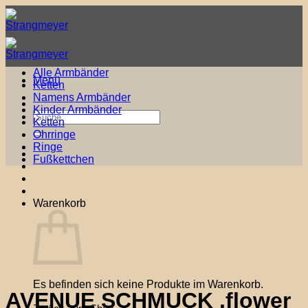
Zum
Inhalt
springen
Alle Armbänder
Menü
Ketten
Namens Armbänder
Kinder Armbänder
Suche
Ketten
nach:
Ohrringe
Ringe
Fußkettchen
Warenkorb
Es befinden sich keine Produkte im Warenkorb.
AVENUE SCHMUCK ‚flower