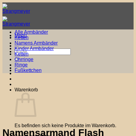
Zum
Inhalt
springen
Alle Armbänder
Menü
Ketten
Namens Armbänder
Kinder Armbänder
Suche
Ketten
nach:
Ohrringe
Ringe
Fußkettchen
Warenkorb
Es befinden sich keine Produkte im Warenkorb.
Namensarmand Flash