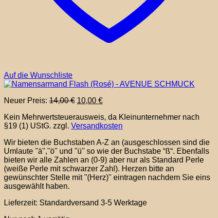
Auf die Wunschliste
Ursprünglicher
Aktueller
Neuer Preis:
14,00
€
10,00
€
Preis
Preis
Kein Mehrwertsteuerausweis, da Kleinunternehmer nach
war:
ist:
§19 (1) UStG.
zzgl.
Versandkosten
14,00 €
10,00 €.
Wir bieten die Buchstaben A-Z an (ausgeschlossen sind die
Umlaute ''ä'',''ö'' und ''ü'' so wie der Buchstabe “ß“. Ebenfalls
bieten wir alle Zahlen an (0-9) aber nur als Standard Perle
(weiße Perle mit schwarzer Zahl). Herzen bitte an
gewünschter Stelle mit ''(Herz)'' eintragen nachdem Sie eins
ausgewählt haben.
Lieferzeit:
Standardversand 3-5 Werktage