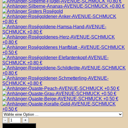
Eiskönigen
-
In den Warenkorb