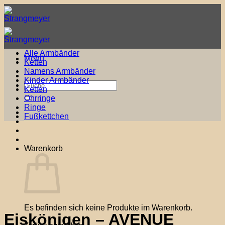
Zum
Inhalt
springen
Alle Armbänder
Menü
Ketten
Namens Armbänder
Kinder Armbänder
Suche
Ketten
nach:
Ohrringe
Ringe
Fußkettchen
Warenkorb
Es befinden sich keine Produkte im Warenkorb.
Eiskönigen – AVENUE