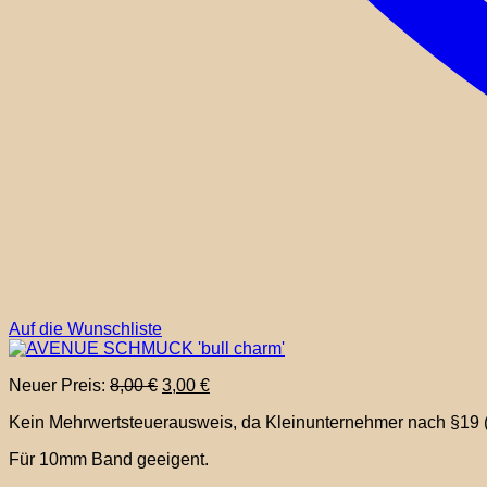
Auf die Wunschliste
Ursprünglicher
Aktueller
Neuer Preis:
8,00
€
3,00
€
Preis
Preis
Kein Mehrwertsteuerausweis, da Kleinunternehmer nach §19 
war:
ist:
8,00 €
3,00 €.
Für 10mm Band geeigent.