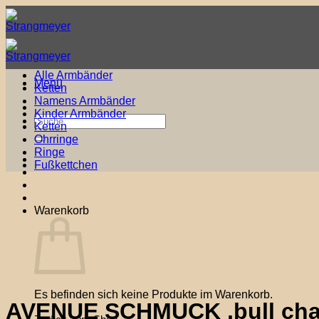
Zum
Inhalt
springen
Alle Armbänder
Menü
Ketten
Namens Armbänder
Kinder Armbänder
Suche
Ketten
nach:
Ohrringe
Ringe
Fußkettchen
Warenkorb
Es befinden sich keine Produkte im Warenkorb.
AVENUE SCHMUCK ‚bull cha