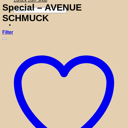
Zurück zum Shop
Special – AVENUE
Suche
nach:
SCHMUCK
Filter