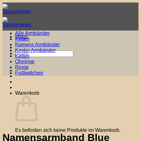
Zum
Inhalt
springen
Alle Armbänder
Menü
Ketten
Namens Armbänder
Kinder Armbänder
Suche
Ketten
nach:
Ohrringe
Ringe
Fußkettchen
Warenkorb
Es befinden sich keine Produkte im Warenkorb.
Namensarmband Blue