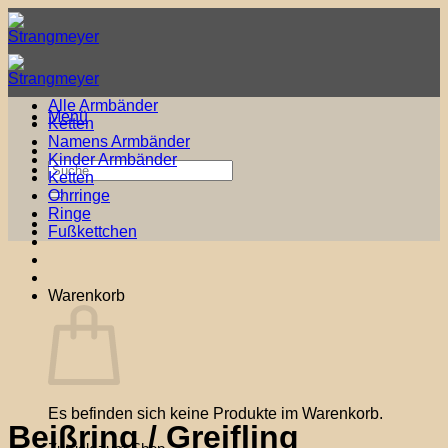
Zum
Inhalt
springen
Alle Armbänder
Menü
Ketten
Namens Armbänder
Kinder Armbänder
Suche
Ketten
nach:
Ohrringe
Ringe
Fußkettchen
Warenkorb
Es befinden sich keine Produkte im Warenkorb.
Beißring / Greifling